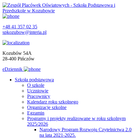
+48 41 357 02 35
spkozubow@interia.pl
Kozubów 54A
28-400 Pińczów
eDziennik
Szkoła podstawowa
O szkole
Uczniowie
Pracownicy
Kalendarz roku szkolnego
Organizacje szkolne
Egzamin
Programy i projekty realizowane w roku szkolnym
2025/2026
Narodowy Program Rozwoju Czytelnictwa 2.0
na lata 2021-2025.