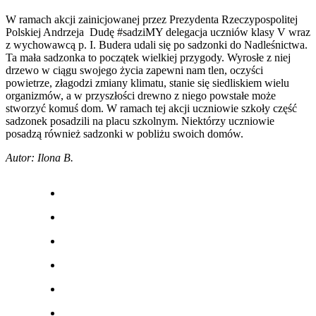
W ramach akcji zainicjowanej przez Prezydenta Rzeczypospolitej
Polskiej Andrzeja Dudę #sadziMY delegacja uczniów klasy V wraz
z wychowawcą p. I. Budera udali się po sadzonki do Nadleśnictwa.
Ta mała sadzonka to początek wielkiej przygody. Wyrosłe z niej
drzewo w ciągu swojego życia zapewni nam tlen, oczyści
powietrze, złagodzi zmiany klimatu, stanie się siedliskiem wielu
organizmów, a w przyszłości drewno z niego powstałe może
stworzyć komuś dom. W ramach tej akcji uczniowie szkoły część
sadzonek posadzili na placu szkolnym. Niektórzy uczniowie
posadzą również sadzonki w pobliżu swoich domów.
Autor: Ilona B.