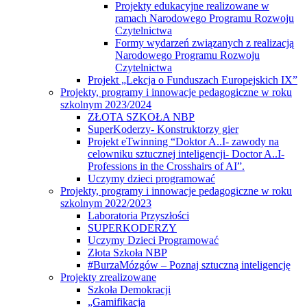
Projekty edukacyjne realizowane w
ramach Narodowego Programu Rozwoju
Czytelnictwa
Formy wydarzeń związanych z realizacją
Narodowego Programu Rozwoju
Czytelnictwa
Projekt „Lekcja o Funduszach Europejskich IX”
Projekty, programy i innowacje pedagogiczne w roku
szkolnym 2023/2024
ZŁOTA SZKOŁA NBP
SuperKoderzy- Konstruktorzy gier
Projekt eTwinning “Doktor A..I- zawody na
celowniku sztucznej inteligencji- Doctor A..I-
Professions in the Crosshairs of AI”.
Uczymy dzieci programować
Projekty, programy i innowacje pedagogiczne w roku
szkolnym 2022/2023
Laboratoria Przyszłości
SUPERKODERZY
Uczymy Dzieci Programować
Złota Szkoła NBP
#BurzaMózgów – Poznaj sztuczną inteligencję
Projekty zrealizowane
Szkoła Demokracji
„Gamifikacja