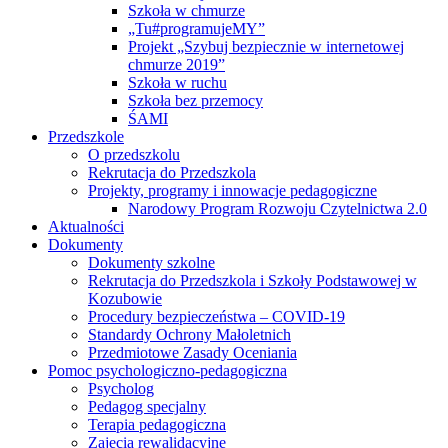
Szkoła w chmurze
„Tu#programujeMY”
Projekt „Szybuj bezpiecznie w internetowej
chmurze 2019”
Szkoła w ruchu
Szkoła bez przemocy
ŚAMI
Przedszkole
O przedszkolu
Rekrutacja do Przedszkola
Projekty, programy i innowacje pedagogiczne
Narodowy Program Rozwoju Czytelnictwa 2.0
Aktualności
Dokumenty
Dokumenty szkolne
Rekrutacja do Przedszkola i Szkoły Podstawowej w
Kozubowie
Procedury bezpieczeństwa – COVID-19
Standardy Ochrony Małoletnich
Przedmiotowe Zasady Oceniania
Pomoc psychologiczno-pedagogiczna
Psycholog
Pedagog specjalny
Terapia pedagogiczna
Zajęcia rewalidacyjne