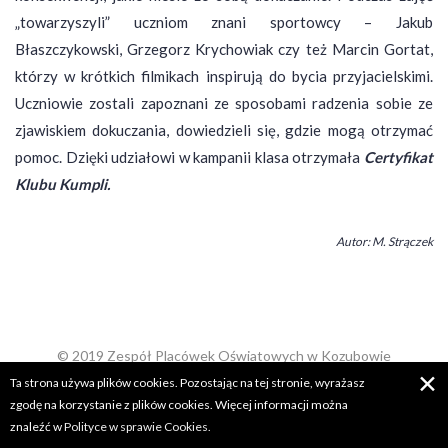
„towarzyszyli” uczniom znani sportowcy – Jakub
Błaszczykowski, Grzegorz Krychowiak czy też Marcin Gortat,
którzy w krótkich filmikach inspirują do bycia przyjacielskimi.
Uczniowie zostali zapoznani ze sposobami radzenia sobie ze
zjawiskiem dokuczania, dowiedzieli się, gdzie mogą otrzymać
pomoc. Dzięki udziałowi w kampanii klasa otrzymała
Certyfikat
Klubu Kumpli.
Autor: M. Strączek
© 2019 Zespół Placówek Oświatowych w Kozubowie
✕
Projekt i wdrożenie:
Ta strona używa plików cookies. Pozostając na tej stronie, wyrażasz
zgodę na korzystanie z plików cookies. Więcej informacji można
znaleźć w
Polityce w sprawie Cookies.