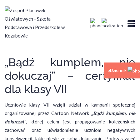
„Bądź kumplem, nie
eDziennik
dokuczaj” – certyfikat
dla klasy VII
Uczniowie klasy VII wzięli udział w kampanii społecznej
organizowanej przez Cartoon Network
„Bądź kumplem, nie
dokuczaj”
, której celem jest propagowanie koleżeńskich
zachowań oraz uświadomienie uczniom negatywnych
konsekwencji, jakie niesie ze sobą dokuczanie. Podczas zajęć