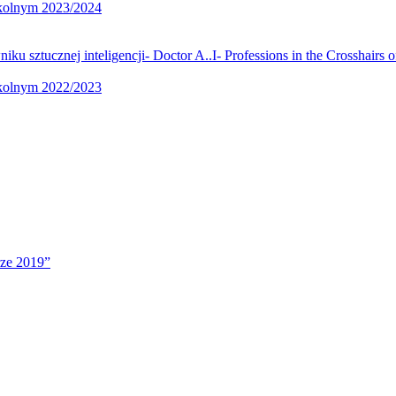
zkolnym 2023/2024
u sztucznej inteligencji- Doctor A..I- Professions in the Crosshairs o
zkolnym 2022/2023
rze 2019”