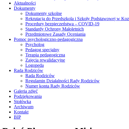
Aktualności
Dokumenty
Dokumenty szkolne
Rekrutacja do Przedszkola i Szkoły Podstawowej w Ko
Procedury bezpieczeństwa – COVID-19
Standardy Ochrony Małoletnich
Przedmiotowe Zasady Oceniania
Pomoc psychologiczno-pedagogiczna
Psycholog
Pedagog specjalny
Terapia pedagogiczna
Zajęcia rewalidacyjne
Logopeda
Rada Rodziców
Rada Rodziców
Regulamin Działalności Rady Rodziców
Numer konta Rady Rodziców
Galeria zdjęć
Podziękowania
Stołówka
Archiwum
Kontakt
BIP