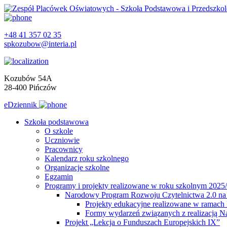
+48 41 357 02 35
spkozubow@interia.pl
Kozubów 54A
28-400 Pińczów
eDziennik
Szkoła podstawowa
O szkole
Uczniowie
Pracownicy
Kalendarz roku szkolnego
Organizacje szkolne
Egzamin
Programy i projekty realizowane w roku szkolnym 2025
Narodowy Program Rozwoju Czytelnictwa 2.0 na 
Projekty edukacyjne realizowane w ramac
Formy wydarzeń związanych z realizacją 
Projekt „Lekcja o Funduszach Europejskich IX”