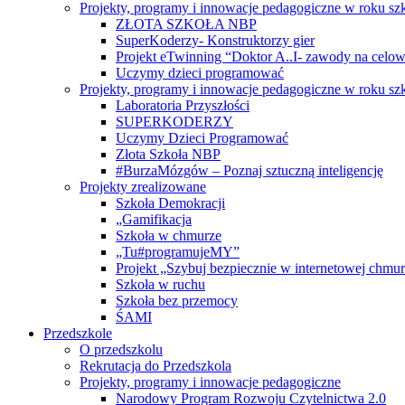
Projekty, programy i innowacje pedagogiczne w roku s
ZŁOTA SZKOŁA NBP
SuperKoderzy- Konstruktorzy gier
Projekt eTwinning “Doktor A..I- zawody na celownik
Uczymy dzieci programować
Projekty, programy i innowacje pedagogiczne w roku s
Laboratoria Przyszłości
SUPERKODERZY
Uczymy Dzieci Programować
Złota Szkoła NBP
#BurzaMózgów – Poznaj sztuczną inteligencję
Projekty zrealizowane
Szkoła Demokracji
„Gamifikacja
Szkoła w chmurze
„Tu#programujeMY”
Projekt „Szybuj bezpiecznie w internetowej chmu
Szkoła w ruchu
Szkoła bez przemocy
ŚAMI
Przedszkole
O przedszkolu
Rekrutacja do Przedszkola
Projekty, programy i innowacje pedagogiczne
Narodowy Program Rozwoju Czytelnictwa 2.0