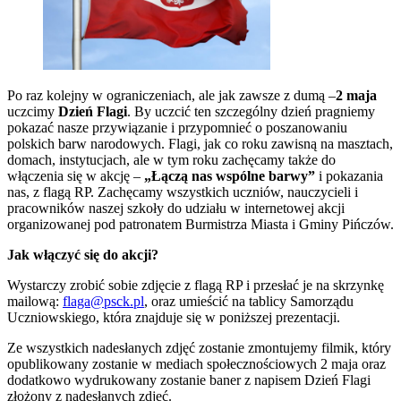
Po raz kolejny w ograniczeniach, ale jak zawsze z dumą –
2 maja
uczcimy
Dzień Flagi
. By uczcić ten szczególny dzień pragniemy
pokazać nasze przywiązanie i przypomnieć o poszanowaniu
polskich barw narodowych. Flagi, jak co roku zawisną na masztach,
domach, instytucjach, ale w tym roku zachęcamy także do
włączenia się w akcję –
„Łączą nas wspólne barwy”
i pokazania
nas, z flagą RP. Zachęcamy wszystkich uczniów, nauczycieli i
pracowników naszej szkoły do udziału w internetowej akcji
organizowanej pod patronatem Burmistrza Miasta i Gminy Pińczów.
Jak włączyć się do akcji?
Wystarczy zrobić sobie zdjęcie z flagą RP i przesłać je na skrzynkę
mailową:
flaga@psck.pl
, oraz umieścić na tablicy Samorządu
Uczniowskiego, która znajduje się w poniższej prezentacji.
Ze wszystkich nadesłanych zdjęć zostanie zmontujemy filmik, który
opublikowany zostanie w mediach społecznościowych 2 maja oraz
dodatkowo wydrukowany zostanie baner z napisem Dzień Flagi
złożony z nadesłanych zdjęć.