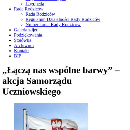
Logopeda
Rada Rodziców
Rada Rodziców
Regulamin Działalności Rady Rodziców
Numer konta Rady Rodziców
Galeria zdjęć
Podziękowania
Stołówka
Archiwum
Kontakt
BIP
„Łączą nas wspólne barwy” –
akcja Samorządu
Uczniowskiego