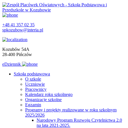
+48 41 357 02 35
spkozubow@interia.pl
Kozubów 54A
28-400 Pińczów
eDziennik
Szkoła podstawowa
O szkole
Uczniowie
Pracownicy
Kalendarz roku szkolnego
Organizacje szkolne
Egzamin
Programy i projekty realizowane w roku szkolnym
2025/2026
Narodowy Program Rozwoju Czytelnictwa 2.0
na lata 2021-2025.