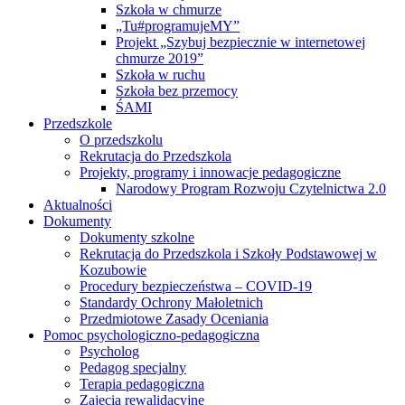
Szkoła w chmurze
„Tu#programujeMY”
Projekt „Szybuj bezpiecznie w internetowej
chmurze 2019”
Szkoła w ruchu
Szkoła bez przemocy
ŚAMI
Przedszkole
O przedszkolu
Rekrutacja do Przedszkola
Projekty, programy i innowacje pedagogiczne
Narodowy Program Rozwoju Czytelnictwa 2.0
Aktualności
Dokumenty
Dokumenty szkolne
Rekrutacja do Przedszkola i Szkoły Podstawowej w
Kozubowie
Procedury bezpieczeństwa – COVID-19
Standardy Ochrony Małoletnich
Przedmiotowe Zasady Oceniania
Pomoc psychologiczno-pedagogiczna
Psycholog
Pedagog specjalny
Terapia pedagogiczna
Zajęcia rewalidacyjne