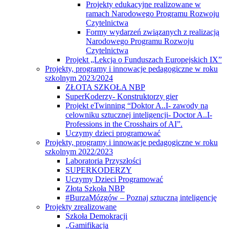
Projekty edukacyjne realizowane w
ramach Narodowego Programu Rozwoju
Czytelnictwa
Formy wydarzeń związanych z realizacją
Narodowego Programu Rozwoju
Czytelnictwa
Projekt „Lekcja o Funduszach Europejskich IX”
Projekty, programy i innowacje pedagogiczne w roku
szkolnym 2023/2024
ZŁOTA SZKOŁA NBP
SuperKoderzy- Konstruktorzy gier
Projekt eTwinning “Doktor A..I- zawody na
celowniku sztucznej inteligencji- Doctor A..I-
Professions in the Crosshairs of AI”.
Uczymy dzieci programować
Projekty, programy i innowacje pedagogiczne w roku
szkolnym 2022/2023
Laboratoria Przyszłości
SUPERKODERZY
Uczymy Dzieci Programować
Złota Szkoła NBP
#BurzaMózgów – Poznaj sztuczną inteligencję
Projekty zrealizowane
Szkoła Demokracji
„Gamifikacja