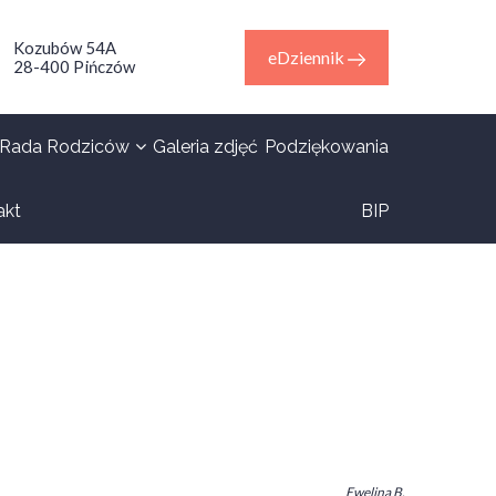
Kozubów 54A
eDziennik
28-400 Pińczów
Galeria zdjęć
Podziękowania
Rada Rodziców
akt
BIP
Ewelina B.