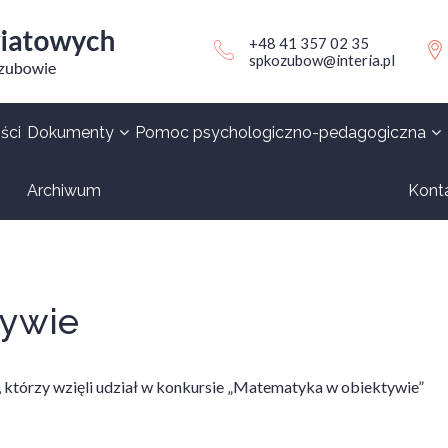
+48 41 357 02 35
spkozubow@interia.pl
ści
Dokumenty
Pomoc psychologiczno-pedagogiczna
Archiwum
Kont
tywie
, którzy wzięli udział w konkursie „Matematyka w obiektywie”