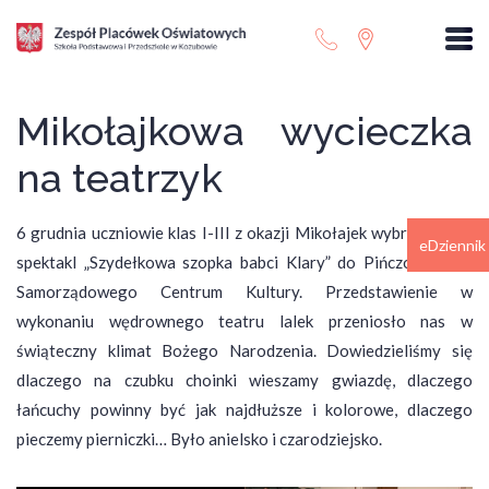
Mikołajkowa wycieczka
na teatrzyk
6 grudnia uczniowie klas I-III z okazji Mikołajek wybrali się na
eDziennik
spektakl „Szydełkowa szopka babci Klary” do Pińczowskiego
Samorządowego Centrum Kultury. Przedstawienie w
wykonaniu wędrownego teatru lalek przeniosło nas w
świąteczny klimat Bożego Narodzenia. Dowiedzieliśmy się
dlaczego na czubku choinki wieszamy gwiazdę, dlaczego
łańcuchy powinny być jak najdłuższe i kolorowe, dlaczego
pieczemy pierniczki… Było anielsko i czarodziejsko.