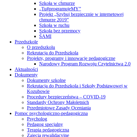
Szkoła w chmurze
„Tu#programujeMY”
Projekt „Szybuj bezpiecznie w internetowej
chmurze 2019”
Szkoła w ruchu
Szkoła bez przemocy
ŚAMI
Przedszkole
O przedszkolu
Rekrutacja do Przedszkola
Projekty, programy i innowacje pedagogiczne
Narodowy Program Rozwoju Czytelnictwa 2.0
Aktualności
Dokumenty
Dokumenty szkolne
Rekrutacja do Przedszkola i Szkoły Podstawowej w
Kozubowie
Procedury bezpieczeństwa – COVID-19
Standardy Ochrony Małoletnich
Przedmiotowe Zasady Oceniania
Pomoc psychologiczno-pedagogiczna
Psycholog
Pedagog specjalny
Terapia pedagogiczna
Zajęcia rewalidacyjne