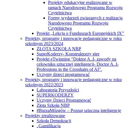
Projekty edukacyjne realizowane w
ramach Narodowego Programu Rozwoju
Czytelnictwa
Formy wydarzeń związanych z realizacją
Narodowego Programu Rozwoju
Czytelnictwa
Projekt „Lekcja o Funduszach Europejskich IX”
Projekty, programy i innowacje pedagogiczne w roku
szkolnym 2023/2024
ZŁOTA SZKOŁA NBP
SuperKoderzy- Konstruktorzy gier
Projekt eTwinning “Doktor A..I- zawody na
celowniku sztucznej inteligencji- Doctor A..I-
Professions in the Crosshairs of AI”.
Uczymy dzieci programować
Projekty, programy i innowacje pedagogiczne w roku
szkolnym 2022/2023
Laboratoria Przyszłości
SUPERKODERZY
Uczymy Dzieci Programować
Złota Szkoła NBP
#BurzaMózgów – Poznaj sztuczną inteligencję
Projekty zrealizowane
Szkoła Demokracji
„Gamifikacja