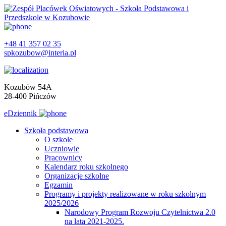
+48 41 357 02 35
spkozubow@interia.pl
Kozubów 54A
28-400 Pińczów
eDziennik
Szkoła podstawowa
O szkole
Uczniowie
Pracownicy
Kalendarz roku szkolnego
Organizacje szkolne
Egzamin
Programy i projekty realizowane w roku szkolnym
2025/2026
Narodowy Program Rozwoju Czytelnictwa 2.0
na lata 2021-2025.