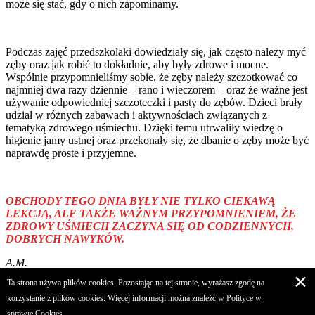
może się stać, gdy o nich zapominamy.
Podczas zajęć przedszkolaki dowiedziały się, jak często należy myć
zęby oraz jak robić to dokładnie, aby były zdrowe i mocne.
Wspólnie przypomnieliśmy sobie, że zęby należy szczotkować co
najmniej dwa razy dziennie – rano i wieczorem – oraz że ważne jest
używanie odpowiedniej szczoteczki i pasty do zębów. Dzieci brały
udział w różnych zabawach i aktywnościach związanych z
tematyką zdrowego uśmiechu. Dzięki temu utrwaliły wiedzę o
higienie jamy ustnej oraz przekonały się, że dbanie o zęby może być
naprawdę proste i przyjemne.
OBCHODY TEGO DNIA BYŁY NIE TYLKO CIEKAWĄ
LEKCJĄ, ALE TAKŻE WAŻNYM PRZYPOMNIENIEM, ŻE
ZDROWY UŚMIECH ZACZYNA SIĘ OD CODZIENNYCH,
DOBRYCH NAWYKÓW.
A.M.
✕
Ta strona używa plików cookies. Pozostając na tej stronie, wyrażasz zgodę na
© 2019 Zespół Placówek Oświatowych w Kozubowie
korzystanie z plików cookies. Więcej informacji można znaleźć w
Polityce w
Projekt i wdrożenie:
sprawie Cookies.