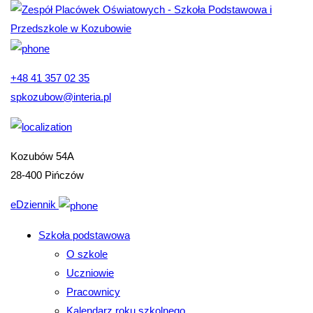
+48 41 357 02 35
spkozubow@interia.pl
Kozubów 54A
28-400 Pińczów
eDziennik
Szkoła podstawowa
O szkole
Uczniowie
Pracownicy
Kalendarz roku szkolnego