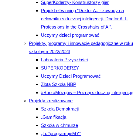
SuperKoderzy- Konstruktorzy gier
Projekt eTwinning “Doktor A..I- zawody na
celowniku sztucznej inteligencji- Doctor A..I-
Professions in the Crosshairs of AI”.
Uczymy dzieci programować
Projekty, programy i innowacje pedagogiczne w roku
szkolnym 2022/2023
Laboratoria Przyszłości
SUPERKODERZY
Uczymy Dzieci Programować
Złota Szkoła NBP
#BurzaMózgów – Poznaj sztuczną inteligencję
Projekty zrealizowane
Szkoła Demokracji
„Gamifikacja
Szkoła w chmurze
„Tu#programujeMY”