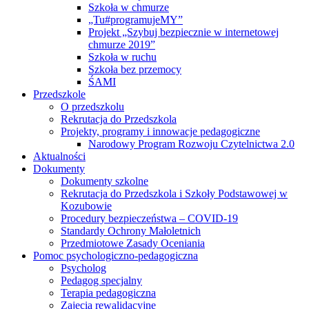
Szkoła w chmurze
„Tu#programujeMY”
Projekt „Szybuj bezpiecznie w internetowej
chmurze 2019”
Szkoła w ruchu
Szkoła bez przemocy
ŚAMI
Przedszkole
O przedszkolu
Rekrutacja do Przedszkola
Projekty, programy i innowacje pedagogiczne
Narodowy Program Rozwoju Czytelnictwa 2.0
Aktualności
Dokumenty
Dokumenty szkolne
Rekrutacja do Przedszkola i Szkoły Podstawowej w
Kozubowie
Procedury bezpieczeństwa – COVID-19
Standardy Ochrony Małoletnich
Przedmiotowe Zasady Oceniania
Pomoc psychologiczno-pedagogiczna
Psycholog
Pedagog specjalny
Terapia pedagogiczna
Zajęcia rewalidacyjne