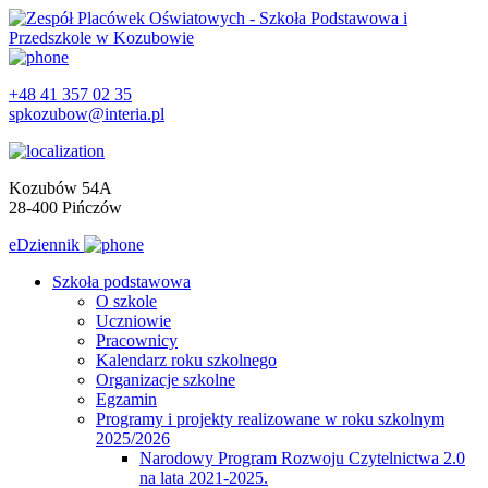
+48 41 357 02 35
spkozubow@interia.pl
Kozubów 54A
28-400 Pińczów
eDziennik
Szkoła podstawowa
O szkole
Uczniowie
Pracownicy
Kalendarz roku szkolnego
Organizacje szkolne
Egzamin
Programy i projekty realizowane w roku szkolnym
2025/2026
Narodowy Program Rozwoju Czytelnictwa 2.0
na lata 2021-2025.