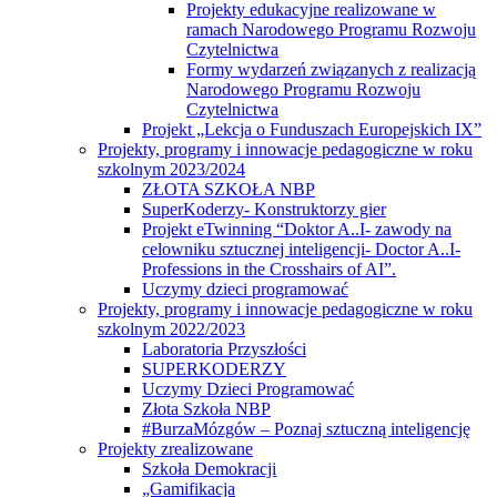
Projekty edukacyjne realizowane w
ramach Narodowego Programu Rozwoju
Czytelnictwa
Formy wydarzeń związanych z realizacją
Narodowego Programu Rozwoju
Czytelnictwa
Projekt „Lekcja o Funduszach Europejskich IX”
Projekty, programy i innowacje pedagogiczne w roku
szkolnym 2023/2024
ZŁOTA SZKOŁA NBP
SuperKoderzy- Konstruktorzy gier
Projekt eTwinning “Doktor A..I- zawody na
celowniku sztucznej inteligencji- Doctor A..I-
Professions in the Crosshairs of AI”.
Uczymy dzieci programować
Projekty, programy i innowacje pedagogiczne w roku
szkolnym 2022/2023
Laboratoria Przyszłości
SUPERKODERZY
Uczymy Dzieci Programować
Złota Szkoła NBP
#BurzaMózgów – Poznaj sztuczną inteligencję
Projekty zrealizowane
Szkoła Demokracji
„Gamifikacja