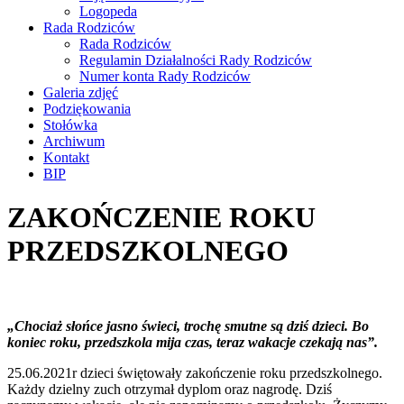
Logopeda
Rada Rodziców
Rada Rodziców
Regulamin Działalności Rady Rodziców
Numer konta Rady Rodziców
Galeria zdjęć
Podziękowania
Stołówka
Archiwum
Kontakt
BIP
ZAKOŃCZENIE ROKU
PRZEDSZKOLNEGO
„Chociaż słońce jasno świeci, trochę smutne są dziś dzieci. Bo
koniec roku, przedszkola mija czas, teraz wakacje czekają nas”.
25.06.2021r dzieci świętowały zakończenie roku przedszkolnego.
Każdy dzielny zuch otrzymał dyplom oraz nagrodę. Dziś