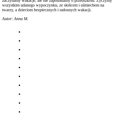
zaczynamy wakacje, ale nie zapominamy o przedszkolu. Życzymy
wszystkim udanego wypoczynku, ze słońcem i uśmiechem na
twarzy, a dzieciom bezpiecznych i radosnych wakacji.
Autor: Anna M.