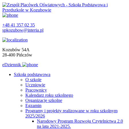
+48 41 357 02 35
spkozubow@interia.pl
Kozubów 54A
28-400 Pińczów
eDziennik
Szkoła podstawowa
O szkole
Uczniowie
Pracownicy
Kalendarz roku szkolnego
Organizacje szkolne
Egzamin
Programy i projekty realizowane w roku szkolnym
2025/2026
Narodowy Program Rozwoju Czytelnictwa 2.0
na lata 2021-2025.