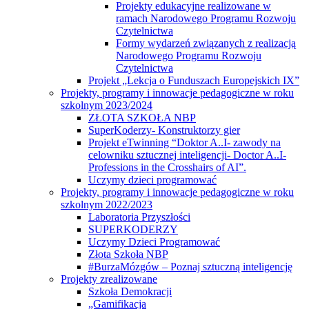
Projekty edukacyjne realizowane w
ramach Narodowego Programu Rozwoju
Czytelnictwa
Formy wydarzeń związanych z realizacją
Narodowego Programu Rozwoju
Czytelnictwa
Projekt „Lekcja o Funduszach Europejskich IX”
Projekty, programy i innowacje pedagogiczne w roku
szkolnym 2023/2024
ZŁOTA SZKOŁA NBP
SuperKoderzy- Konstruktorzy gier
Projekt eTwinning “Doktor A..I- zawody na
celowniku sztucznej inteligencji- Doctor A..I-
Professions in the Crosshairs of AI”.
Uczymy dzieci programować
Projekty, programy i innowacje pedagogiczne w roku
szkolnym 2022/2023
Laboratoria Przyszłości
SUPERKODERZY
Uczymy Dzieci Programować
Złota Szkoła NBP
#BurzaMózgów – Poznaj sztuczną inteligencję
Projekty zrealizowane
Szkoła Demokracji
„Gamifikacja