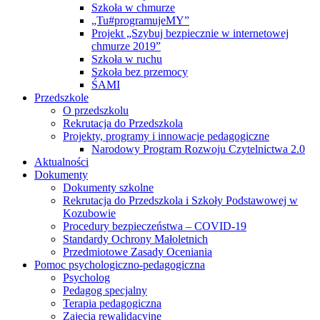
Szkoła w chmurze
„Tu#programujeMY”
Projekt „Szybuj bezpiecznie w internetowej
chmurze 2019”
Szkoła w ruchu
Szkoła bez przemocy
ŚAMI
Przedszkole
O przedszkolu
Rekrutacja do Przedszkola
Projekty, programy i innowacje pedagogiczne
Narodowy Program Rozwoju Czytelnictwa 2.0
Aktualności
Dokumenty
Dokumenty szkolne
Rekrutacja do Przedszkola i Szkoły Podstawowej w
Kozubowie
Procedury bezpieczeństwa – COVID-19
Standardy Ochrony Małoletnich
Przedmiotowe Zasady Oceniania
Pomoc psychologiczno-pedagogiczna
Psycholog
Pedagog specjalny
Terapia pedagogiczna
Zajęcia rewalidacyjne