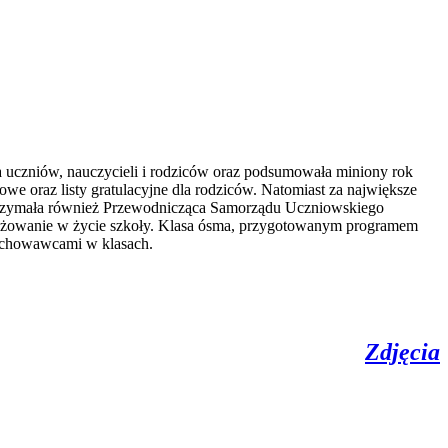
a uczniów, nauczycieli i rodziców oraz podsumowała miniony rok
e oraz listy gratulacyjne dla rodziców. Natomiast za największe
trzymała również Przewodnicząca Samorządu Uczniowskiego
angażowanie w życie szkoły. Klasa ósma, przygotowanym programem
 wychowawcami w klasach.
Zdjęcia