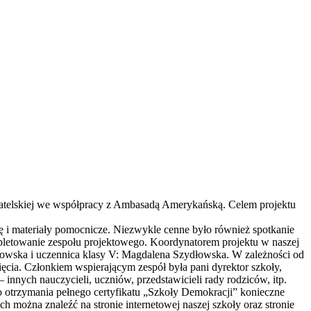
atelskiej we współpracy z Ambasadą Amerykańską. Celem projektu
 i materiały pomocnicze. Niezwykle cenne było również spotkanie
ompletowanie zespołu projektowego. Koordynatorem projektu w naszej
łkowska i uczennica klasy V: Magdalena Szydłowska. W zależności od
ięcia. Członkiem wspierającym zespół była pani dyrektor szkoły,
nnych nauczycieli, uczniów, przedstawicieli rady rodziców, itp.
 otrzymania pełnego certyfikatu „Szkoły Demokracji” konieczne
 można znaleźć na stronie internetowej naszej szkoły oraz stronie