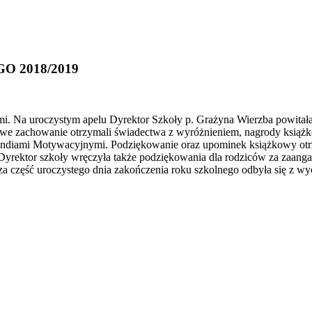
 2018/2019
mi. Na uroczystym apelu Dyrektor Szkoły p. Grażyna Wierzba powitał
we zachowanie otrzymali świadectwa z wyróżnieniem, nagrody książkow
typendiami Motywacyjnymi. Podziękowanie oraz upominek książkowy o
a. Dyrektor szkoły wręczyła także podziękowania dla rodziców za za
lsza część uroczystego dnia zakończenia roku szkolnego odbyła się z