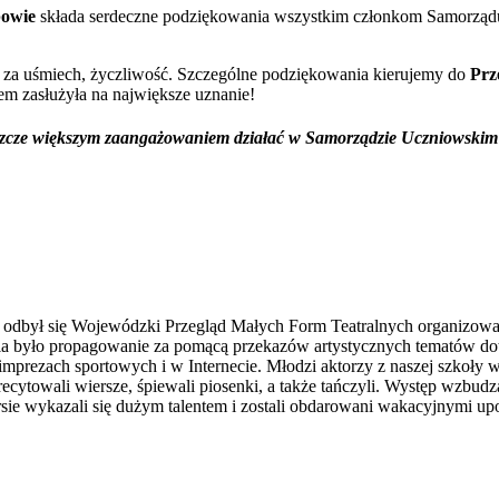
bowie
składa serdeczne podziękowania wszystkim członkom Samorządu
 za uśmiech, życzliwość. Szczególne podziękowania kierujemy do
Prz
m zasłużyła na największe uznanie!
 jeszcze większym zaangażowaniem działać w Samorządzie Uczniowski
h odbył się Wojewódzki Przegląd Małych Form Teatralnych organizowa
cia było propagowanie za pomącą przekazów artystycznych tematów d
imprezach sportowych i w Internecie. Młodzi aktorzy z naszej szkoły 
ecytowali wiersze, śpiewali piosenki, a także tańczyli. Występ wzbu
rsie wykazali się dużym talentem i zostali obdarowani wakacyjnymi u