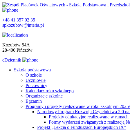
+48 41 357 02 35
spkozubow@interia.pl
Kozubów 54A
28-400 Pińczów
eDziennik
Szkoła podstawowa
O szkole
Uczniowie
Pracownicy
Kalendarz roku szkolnego
Organizacje szkolne
Egzamin
Programy i projekty realizowane w roku szkolnym 2025
Narodowy Program Rozwoju Czytelnictwa 2.0 na 
Projekty edukacyjne realizowane w ramac
Formy wydarzeń związanych z realizacją 
Projekt „Lekcja o Funduszach Europejskich IX”