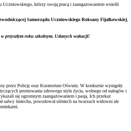
 Uczniowskiego, którzy swoją pracą i zaangażowaniem wnieśli
ewodniczącej Samorządu Uczniowskiego Roksany Fijałkowskiej
,
m w przyszłym roku szkolnym. Udanych wakacji!
ny przez Policję oraz Kuratorium Oświaty. W konkursie wystąpiły
otyczących promowania zdrowego stylu życia, wolnego od nałogów i
wykazali się ogromnym zaangażowaniem i pasją. Ich przekaz
dzał salwy śmiechu, powodował uśmiech na twarzach widowni ale
pominkami.