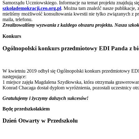
Samorządu Uczniowskiego. Informacje na temat projektu znajdują si
szkolademokracji.ceo.org.pl
. Można tam znaleźć nasze publikacje, 
mieliśmy możliwość konsultowania kwestii nie tylko związanych z p
maila, telefonu.
Zrealizowaliśmy wyzwania z każdego obszaru projektu. Nasza szkoła
Konkurs
Ogólnopolski konkurs przedmiotowy EDI Panda z bio
W kwietniu 2019 odbył się Ogólnopolski konkurs przedmiotowy EDI Pa
następujące:
1 miejsce zajęła Magdalena Szydłowska, która otrzymała grawerowan
Konrad Chacaga dostał dyplom wyróżnienia, pozostali uczestnicy ot
Gratulujemy i życzymy dalszych sukcesów!
Będę przedszkolakiem
Dzień Otwarty w Przedszkolu