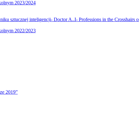
zkolnym 2023/2024
u sztucznej inteligencji- Doctor A..I- Professions in the Crosshairs o
zkolnym 2022/2023
rze 2019”