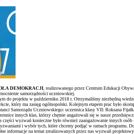
OŁA DEMOKRACJI
, realizowanego przez Centrum Edukacji Obyw
zmocnienie samorządności uczniowskiej.
m do projektu w październiku 2018 r. Otrzymaliśmy niezbędną wiedzę
ojekcie, który ma zasięg ogólnopolski. Kolejnym etapem prac było sk
zentanci Samorządu Uczniowskiego: uczennica klasy VII: Roksana Fija
zennice innych klas, którzy chętnie angażowali się w nasze przedsięwz
ia części wyzwań konieczne było również zaangażowanie innych osób – i
wyzwaniami i wybór tych, które chcemy podjąć w ramach programu. Do
łne informacje na temat zrealizowanych przez nas wyzwań projektowych